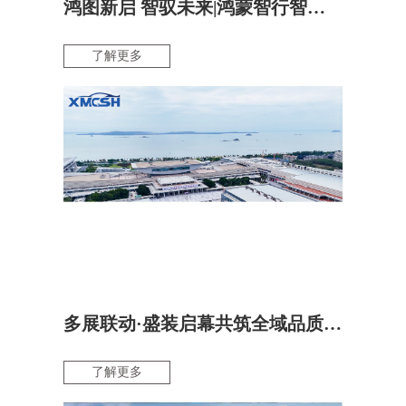
鸿图新启 智驭未来|鸿蒙智行智界用户中心·厦门南海三路 盛大启幕
了解更多
多展联动·盛装启幕共筑全域品质车生活
了解更多