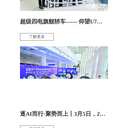
超级四电旗舰轿车—— 仰望U7全国体验厦门站
了解更多
逐AI而行·聚势而上丨3月5日，2025第46届 中国（福州）国际汽车博览会新闻发布会隆重召开！