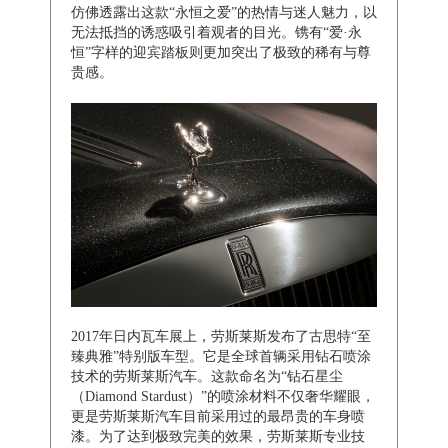
仿佛透露出这款“永恒之爱”的热情与迷人魅力，以
无法抵挡的诱惑吸引着观者的目光。镌有“爱·永
恒”字样的迎宾踏板则更加突出了极致的稀有与尊
贵感。
2017年日内瓦车展上，劳斯莱斯发布了古思特“至
臻典雅”特别版车型。它是全球首辆采用钻石喷涂
技术的劳斯莱斯汽车。这款命名为“钻石星尘
（Diamond Stardust）”的喷涂材料不仅奢华耀眼，
更是劳斯莱斯汽车目前采用过的最昂贵的车身喷
漆。为了达到极致完美的效果，劳斯莱斯专业技