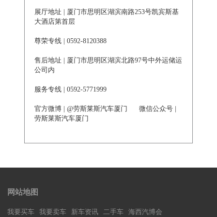
展厅地址 | 厦门市思明区湖滨南路253号凯宾斯基
大酒店第首层
尊荣专线 | 0592-8120388
售后地址 | 厦门市思明区湖滨北路97号中外运储运
公司内
服务专线 | 0592-5771999
官方微博 | @劳斯莱斯汽车厦门 微信公众号 |
劳斯莱斯汽车厦门
网站地图
我要买车
我要卖车
新车资讯
二手车
海西汽博会