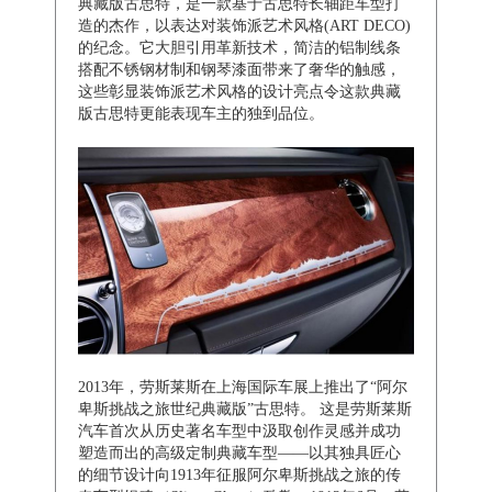
典藏版古思特，是一款基于古思特长轴距车型打
造的杰作，以表达对装饰派艺术风格(ART DECO)
的纪念。它大胆引用革新技术，简洁的铝制线条
搭配不锈钢材制和钢琴漆面带来了奢华的触感，
这些彰显装饰派艺术风格的设计亮点令这款典藏
版古思特更能表现车主的独到品位。
2013年，劳斯莱斯在上海国际车展上推出了“阿尔
卑斯挑战之旅世纪典藏版”古思特。 这是劳斯莱斯
汽车首次从历史著名车型中汲取创作灵感并成功
塑造而出的高级定制典藏车型——以其独具匠心
的细节设计向1913年征服阿尔卑斯挑战之旅的传