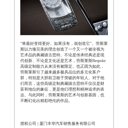
“将最好变得更好。如果没有，就创造它”。劳斯莱
斯以力臻完美的理念创造了一个又一个被珍视为
艺术品的典藏级古思特。不论是传承经典还是现
代创新、不论是文化还是艺术，劳斯莱斯Bespoke
高级定制能力从来没有被限定。也正因为如此，
劳斯莱斯引了越来越多极具品位的多元化客户
群，特别是大胆前卫敢于突破的年轻人。对于他
们而言，这些高级定制典藏级古思特不仅仅是财
富和地位的象征，更是他们理想和精神追求的表
达。与此同时，劳斯莱斯的艺术与创新基因，也
不断幻化出精彩绝伦的作品。
授权公司 | 厦门丰华汽车销售服务有限公司