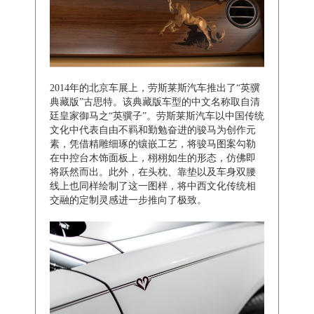
2014年的北京车展上，劳斯莱斯汽车推出了“英骥
典藏版”古思特。该典藏版车型的中文名称取自清
廷皇家御马之“英骥子”。劳斯莱斯汽车以中国传统
文化中代表自由不羁和勤勉奋进的骏马为创作元
素，凭借精雕细琢的镶嵌工艺，将骏马图案勾勒
在中控台木饰面板上，栩栩如生的形态，仿佛即
将跃然而出。此外，在头枕、靠垫以及车身双腰
线上也同样绘制了这一图样，将中西文化传统相
交融的定制灵感进一步推向了极致。