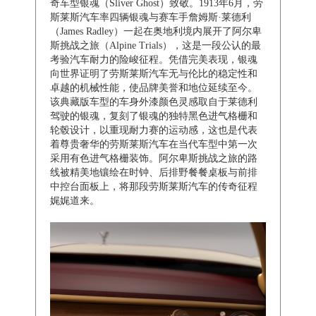
奇车型银魂（Sliver Ghost）致敬。1913年6月，劳
斯莱斯汽车率四辆银魂与赛车手詹姆斯·莱德利
（James Radley）一起在奥地利境内展开了阿尔卑
斯挑战之旅（Alpine Trials），这是一段公认的最
考验汽车耐力的险峻征程。凭借完美表现，银魂
向世界证明了劳斯莱斯汽车无与伦比的稳定性和
卓越的机械性能，使品牌美誉和地位延续至今。
该典藏版车型的车身外漆颜色灵感取自于莱德利
驾驶的银魂，复刻了银魂的独特黑色进气格栅和
轮毂设计，以重现耐力赛的运动感，这也是代表
着尊贵奢华的劳斯莱斯汽车在当代车型中第一次
采用有色进气格栅装饰。阿尔卑斯挑战之旅的路
线被精美地镶绘在时钟、后排野餐餐桌板与前排
中控台面板上，将那段劳斯莱斯汽车的传奇征程
娓娓道来。