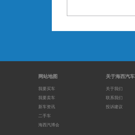
网站地图
关于海西汽车
我要买车
关于我们
我要卖车
联系我们
新车资讯
投诉建议
二手车
海西汽博会