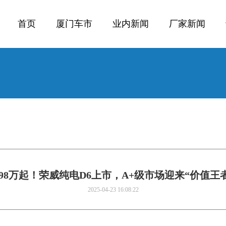
首页
厦门车市
业内新闻
厂家新闻
.98万起！荣威纯电D6上市，A+级市场迎来“价值王
2025-04-23 16:08:22