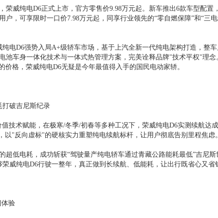
幕，荣威纯电D6正式上市，官方零售价9.98万元起。新车推出6款车型配置，提
用户，可享限时一口价7.98万元起，同享行业领先的“零自燃保障”和“三
电D6强势入局A+级轿车市场，基于上汽全新一代纯电架构打造，整车尺寸达到4
CTB电池车身一体化技术与一体式热管理方案，完美诠释品牌"技术平权"理
的价格，荣威纯电D6无疑是今年最值得入手的国民电动家轿。
耗打破吉尼斯纪录
价值技术赋能，在极寒/冬季/初春等多种工况下，荣威纯电D6实测续航达
%，以"反向虚标"的硬核实力重塑纯电续航标杆，让用户彻底告别里程焦虑
/100km的超低电耗，成功斩获“驾驶量产纯电轿车通过青藏公路能耗最低”吉
够荣威纯电D6行驶一整年，真正做到长续航、低能耗，让出行既省心又省
间体验