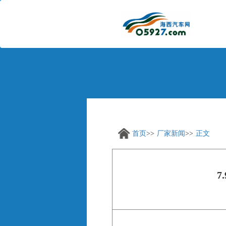
首页
厂家新闻
正文
7