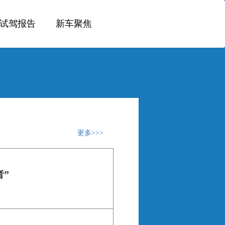
试驾报告
新车聚焦
更多
者”