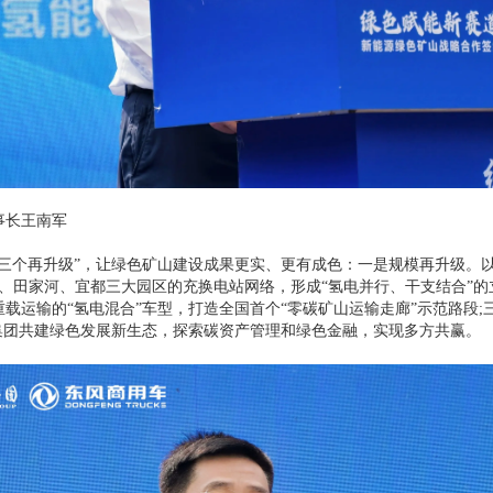
事长王南军
个再升级”，让绿色矿山建设成果更实、更有成色：一是规模再升级。以首
亭、田家河、宜都三大园区的充换电站网络，形成“氢电并行、干支结合”的
载运输的“氢电混合”车型，打造全国首个“零碳矿山运输走廊”示范路段;
集团共建绿色发展新生态，探索碳资产管理和绿色金融，实现多方共赢。