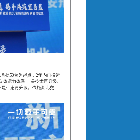
批50台为起点，2年内再投运
立体运力体系;二是技术再升级。
三是生态再升级。依托湖北交