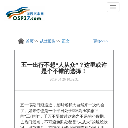
切
换
导
航
首页
试驾报告
正文
更多
五一出行不想“人从众”？这里或许
是个不错的选择！
2019-04-26 10:32:32
五一假期日渐逼近，是时候和大自然来一次约会
了。如果你也是一个平日处于996高压状态下
的“工作狗”，千万不要放过这来之不易的小假期。
去热门景点，不可避免到处都是“人从众”的尴尬状
况。思前想后，京郊的大蟒山国家森林公园人少