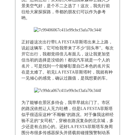
景美空气好，是个不二之选了！这次，我先行前
往给大家探探路，帝都的朋友们可以作为参考
哟。
正好趁这次出行带LA FESTA菲斯塔出来上上路，
说起这辆车，它可给我带来了不少“回头率”。每次
开它出行，我都觉得倍儿有面儿，这让我更加坚
信当初的选择是没错的！都说汽车就是一个人的
名片，可是找到一个能够彰显自己本色的名片实
在是太难了。初见LA FESTA菲斯塔时，我就有种
一见倾心的感觉，确认过颜值，是我想要的车。
为了能够在景区多待会，我早早就出门了。市区
的路况依然让人无力吐槽，但是LA FESTA菲斯塔
似乎很适应这种“不顺畅”的路况。对于像我这样经
验不足的“女司机”，穿梭在路况复杂的北京城，多
少还是有点担心的。还好LA FESTA菲斯塔车身周
围分布很多传感器探头并搭载前碰撞预警制动系