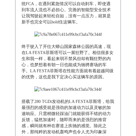
统FCA，在遇到紧急情况可以自动刹车，即使遇
到车流人流也不必担心。完善的智能型安全技术
让我驾驶起来轻松自如，没有一点压力，就算是
新手也完全可以hold住这辆车。
终于驶入了开往大蟒山国家森林公园的高速，现
在LA FESTA菲斯塔可以一展狂野了。相信很多女
生和我一样，看起来弱不禁风但却有颗狂野的内
心，也梦想着有朝一日也能成为驰骋赛场的车
手。LA FESTA菲斯塔在性能方面就有着超越同级
的优势，这也是我下定决心买这辆车的原因。
搭载了280 TGDi发动机的LA FESTA菲斯塔，给我
最强烈的感受就是强劲的加速动力以及灵敏的加
速响应。只需稍微轻踩油门就能获得不错的动力
反馈，猛然加速时，随即而来的是强烈的推背
感，瞬间就有种在赛道上疾驰的感觉。除此之
外，那纯粹的发动机轰鸣声也令人尤为印象深