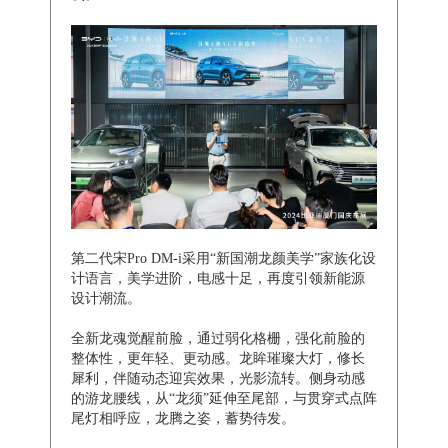
第二代宋Pro DM-i采用“新国潮龙颜美学”家族化设
计语言，美学进阶，电感十足，再度引领新能源
设计潮流。
全新龙魂觉醒前脸，通过弱化格栅，强化前脸的
整体性，更年轻、更动感。龙眸璀璨大灯，修长
犀利，伴随动态迎宾效果，光影流转。侧身动感
的游龙腰线，从“龙须”延伸至尾部，与贯穿式点阵
尾灯相呼应，龙腾之姿，蓄势待发。