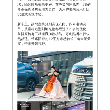
璃，隔音降噪效果更好。在静谧的座舱内，8扬声
器高保真音响表现力更佳，为用户带来音乐厅级
沉浸式听觉体验。
新车主、副驾座椅分别实现八向、四向电动调
节，从座椅造型到填充物都经过了20多轮优化。
前排座椅有三档通风加热功能，寒冬酷暑出行依
然舒适。带遮阳帘的1.2平方米感触式广角全景天
窗，带来开阔视野。