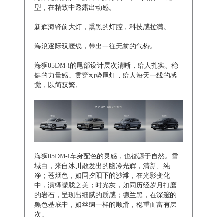
型，在精致中透露出动感。
新辉海锋前大灯，熏黑的灯腔，科技感拉满。
海浪逐际双腰线，带出一往无前的气势。
海狮05DM-i的尾部设计层次清晰，给人扎实、稳
健的力量感。贯穿动势尾灯，给人海天一线的感
觉，以简驭繁。
海狮05DM-i车身配色的灵感，也都源于自然。雪
域白，来自冰川散发出的幽冷光辉，清新、纯
净；苍烟色，如同夕阳下的沙滩，在光影变化
中，演绎朦胧之美；时光灰，如同历经岁月打磨
的岩石，呈现出细腻的质感；德兰黑，在深邃的
黑色基底中，如丝绸一样的顺滑，稳重而富有层
次。