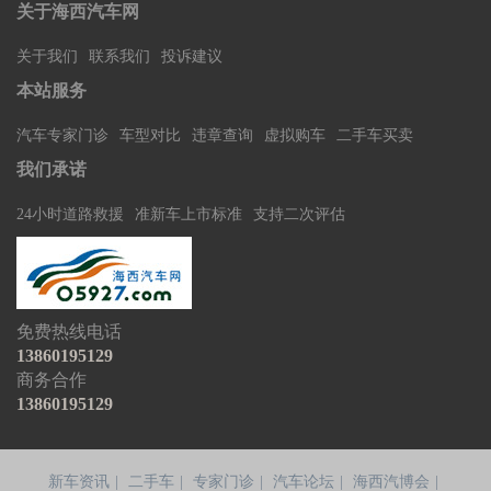
关于海西汽车网
关于我们
联系我们
投诉建议
本站服务
汽车专家门诊
车型对比
违章查询
虚拟购车
二手车买卖
我们承诺
24小时道路救援
准新车上市标准
支持二次评估
免费热线电话
13860195129
商务合作
13860195129
新车资讯
二手车
专家门诊
汽车论坛
海西汽博会