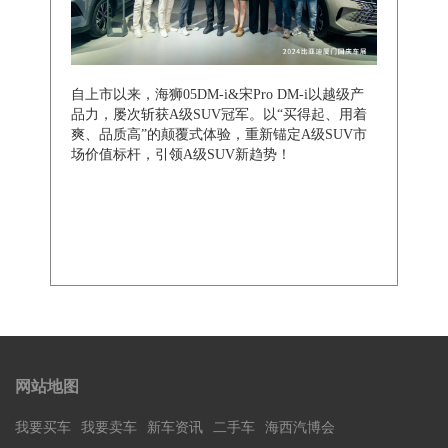
自上市以来，海狮05DM-i&宋Pro DM-i以越级产
品力，屡次斩获A级SUV冠军。以“买得起、用着
爽、品质高”的颠覆式体验，重新锚定A级SUV市
场价值标杆，引领A级SUV新趋势！
网站地图
我要买车
我要卖车
新车资讯
二手车
海西汽博会